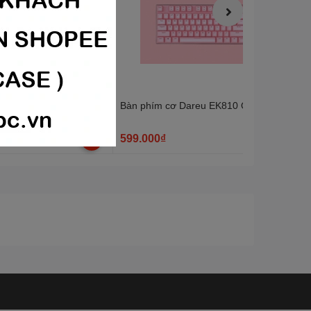
8S Patrick (RGB / PBT
Bàn phím cơ Dareu EK810 QUEEN | Pink l
le / AKKO CS switch)
599.000₫
Hết hà