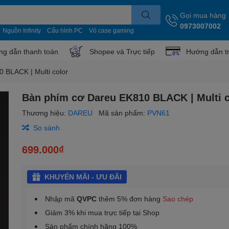
Gọi mua hàng
0973007002
Nguồn Infinity
Cấu hình PC
Vỏ case gaming
g dẫn thanh toán
Shopee và Trực tiếp
Hướng dẫn t
 BLACK | Multi color
Bàn phím cơ Dareu EK810 BLACK | Multi c
Thương hiệu:
DAREU
Mã sản phẩm:
PVN61
So sánh
699.000₫
KHUYẾN MÃI - ƯU ĐÃI
Nhập mã
QVPC
thêm 5% đơn hàng
Sao chép
Giảm 3% khi mua trực tiếp tại Shop
Sản phẩm chính hãng 100%