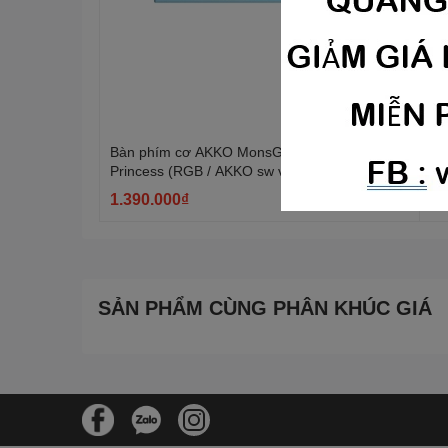
Bàn phím cơ AKKO MonsGeek MG108 Doll of
Bà
Princess (RGB / AKKO sw v3)
PB
sw
1.390.000₫
2.
Hết hàng
SẢN PHẨM CÙNG PHÂN KHÚC GIÁ