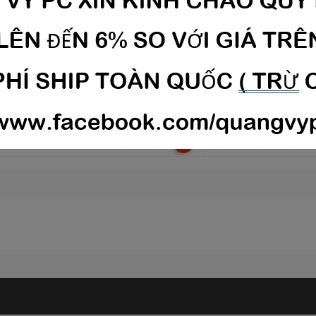
n phím cơ AKKO 3098S SpongeBob (RGB /
Bàn phím cơ AKKO 309
T Dye-subbed / JDA profile / AKKO CS
Dye-subbed / JDA profi
itch)
499.000₫
2.499.000₫