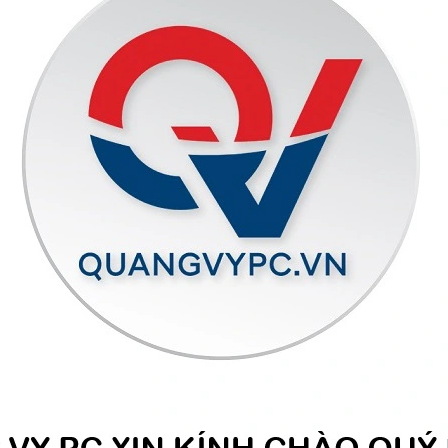
| Multi color
Số lượ