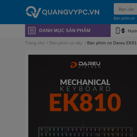
Bàn phím cơ
DANH MỤC SẢN PHẨM
Hướn
Trang chủ
/
Bàn phím có dây
/
Bàn phím cơ Dareu EK810