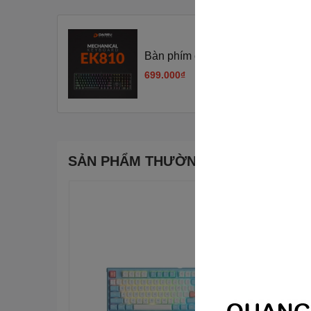
Bàn phím cơ Dareu EK810 BLACK 
699.000₫
SẢN PHẨM THƯỜNG MUA CÙNG