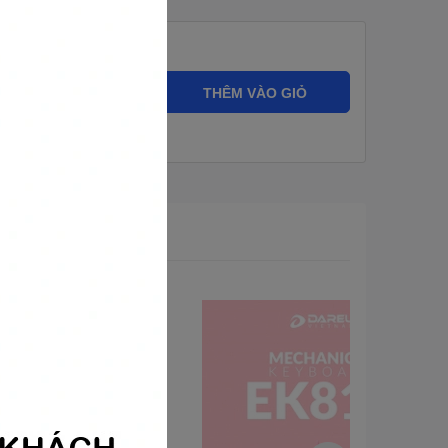
ng:
THÊM VÀO GIỎ