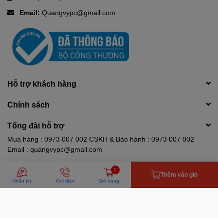
Email:
Quangvypc@gmail.com
Hỗ trợ khách hàng
Chính sách
Tổng đài hỗ trợ
Mua hàng : 0973 007 002 CSKH & Bảo hành : 0973 007 002
Email : quangvypc@gmail.com
Phương thức thanh toán
0
Thêm vào giỏ
Nhắn tin
Gọi điện
Giỏ hàng
HKD Quang Vy PC | Cung cấp bởi
Sapo