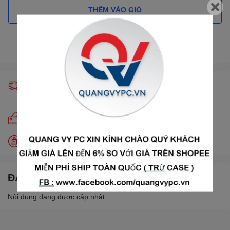
THÊM VÀO GIỎ
Gọi đặt mua
0973 007 002
(7:00 - 19:00)
Giao hàng miễn phí trong 24h (chỉ áp dụng khu vực nội
thành)
Trả góp lãi suất 0% qua thẻ tín dụng Visa, Master, JCB
Đổi trả miễn phí trong 30 ngày
ĐẶC ĐIỂM NỔI BẬT
Nội dung đang được cập nhật