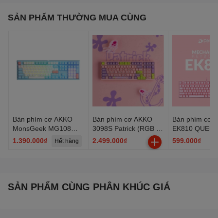
SẢN PHẨM THƯỜNG MUA CÙNG
Bàn phím cơ AKKO
Bàn phím cơ AKKO
Bàn phím cơ 
MonsGeek MG108
3098S Patrick (RGB /
EK810 QUEEN 
Doll of Princess (RGB /
PBT Dye-subbed / JDA
led
1.390.000₫
2.499.000₫
599.000₫
Hết hàng
H
AKKO sw v3)
profile / AKKO CS
switch)
SẢN PHẨM CÙNG PHÂN KHÚC GIÁ