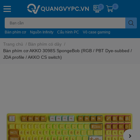
0
0
Bàn phím cơ
Nguồn Infinity
Cấu hình PC
Vỏ case gaming
Trang chủ
/
Bàn phím có dây
/
Bàn phím cơ AKKO 3098S SpongeBob (RGB / PBT Dye-subbed /
JDA profile / AKKO CS switch)