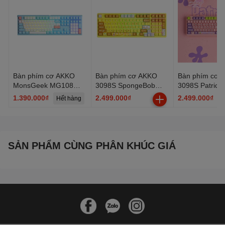
Bàn phím cơ AKKO
Bàn phím cơ AKKO
Bàn phím cơ 
MonsGeek MG108
3098S SpongeBob
3098S Patrick
Doll of Princess (RGB /
(RGB / PBT Dye-
PBT Dye-subb
1.390.000₫
2.499.000₫
2.499.000₫
Hết hàng
AKKO sw v3)
subbed / JDA profile /
profile / AKKO
AKKO CS switch)
switch)
SẢN PHẨM CÙNG PHÂN KHÚC GIÁ