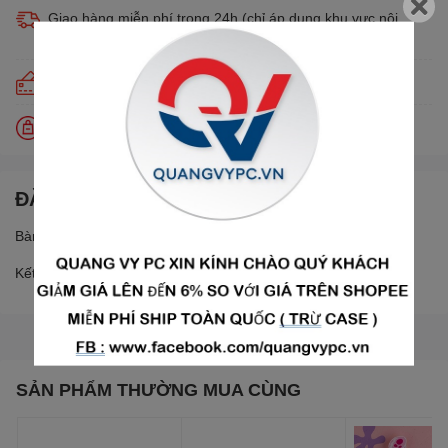
Giao hàng miễn phí trong 24h (chỉ áp dụng khu vực nội
thành)
Trả góp lãi suất 0% qua thẻ tín dụng Visa, Master, JCB
Đổi trả miễn phí trong 30 ngày
ĐẶC ĐIỂM NỔI BẬT
Bàn phím gaming LK145 có led 7 màu
Kết nối : USB 2.0
SẢN PHẨM THƯỜNG MUA CÙNG