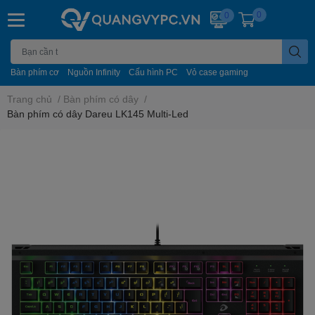
0
0
Bàn phím cơ
Nguồn Infinity
Cấu hình PC
Vỏ case gaming
Trang chủ
/
Bàn phím có dây
/
Bàn phím có dây Dareu LK145 Multi-Led