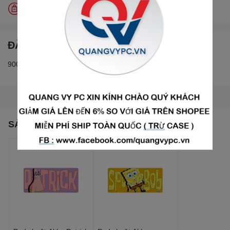
Đổi trả miễn phí trong 30 ngày
ĐẶC ĐIỂM NỔI BẬT
900x350x3mm
SẢN PHẨM THƯỜNG MUA CÙNG