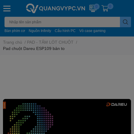
0
0
Bàn phím cơ
Nguồn Infinity
Cấu hình PC
Vỏ case gaming
Trang chủ
/
PAD - TẤM LÓT CHUỘT
/
Pad chuột Dareu ESP109 bản to