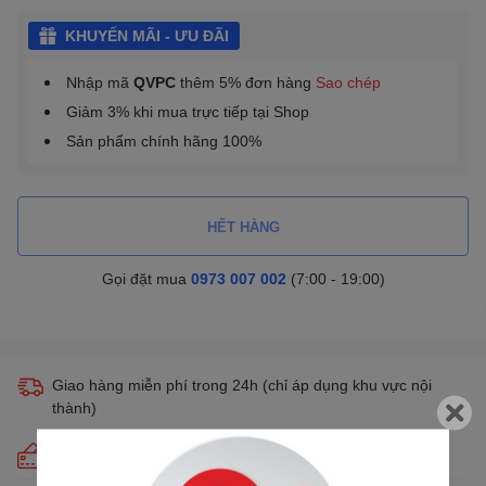
KHUYẾN MÃI - ƯU ĐÃI
Nhập mã
QVPC
thêm 5% đơn hàng
Sao chép
Giảm 3% khi mua trực tiếp tại Shop
Sản phẩm chính hãng 100%
HẾT HÀNG
Gọi đặt mua
0973 007 002
(7:00 - 19:00)
Giao hàng miễn phí trong 24h (chỉ áp dụng khu vực nội
thành)
Trả góp lãi suất 0% qua thẻ tín dụng Visa, Master, JCB